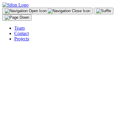
Team
Contact
Projects
DE
Wir erarbeiteten den Trailer für das Shiftfestival 2008.
Im digitalen Zeitalter begleiten uns die neuen Medien auf Schritt und
Tritt: in der Arbeitswelt wie in der Freizeit, in der Kommunikation
wie in Kunst und Kultur.
In diesem Feld bewegt sich Shift. Das Festival bietet akkurate,
unerwartete, aufschlussreiche und lustvolle Einblicke in das
facettenreiche und dynamische Gebiet der elektronischen Kunst und