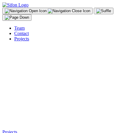
Team
Contact
Projects
DE
Plakat für den Officina Helvetica Weihnachtsmarkt
FR
Affiche pour le marché de Noël Officina Helvetica
Projects