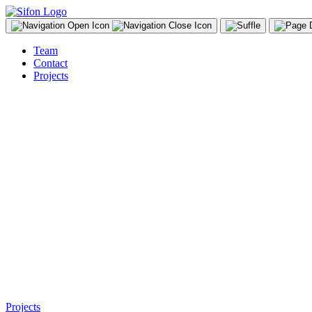
Team
Contact
Projects
DE
Digitaldruck und Hochdruck im Überdruck.
FR
Impression digitale et en relief superposées.
Projects